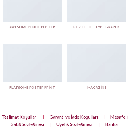
AWESOME PENCIL POSTER
PORTFOLIO TYPOGRAPHY
FLATSOME POSTER PRINT
MAGAZINE
Teslimat Koşulları
|
Garanti ve İade Koşulları
|
Mesafeli
Satış Sözleşmesi
|
Üyelik Sözleşmesi
|
Banka