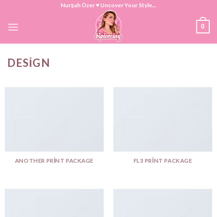
Skip
Nurşah Özer ♥ Uncover Your Style...
to
0
content
DESIGN
ANOTHER PRINT PACKAGE
FL3 PRINT PACKAGE