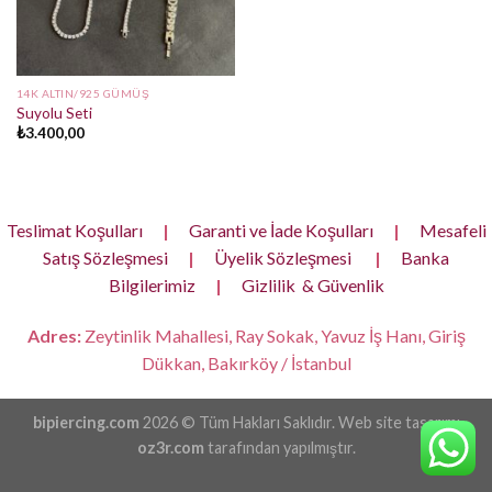
14K ALTIN/925 GÜMÜŞ
Suyolu Seti
₺
3.400,00
Teslimat Koşulları
|
Garanti ve İade Koşulları
|
Mesafeli
Satış Sözleşmesi
|
Üyelik Sözleşmesi
|
Banka
Bilgilerimiz
|
Gizlilik & Güvenlik
Adres:
Zeytinlik Mahallesi, Ray Sokak, Yavuz İş Hanı, Giriş
Dükkan, Bakırköy / İstanbul
bipiercing.com
2026 © Tüm Hakları Saklıdır. Web site tasarımı
oz3r.com
tarafından yapılmıştır.