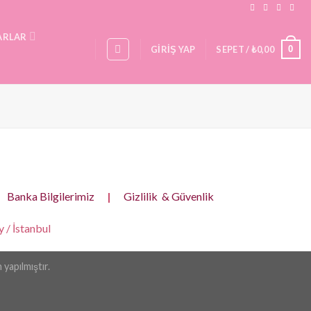
ARLAR
0
GIRIŞ YAP
SEPET /
₺
0,00
Banka Bilgilerimiz
|
Gizlilik & Güvenlik
 / İstanbul
yapılmıştır.