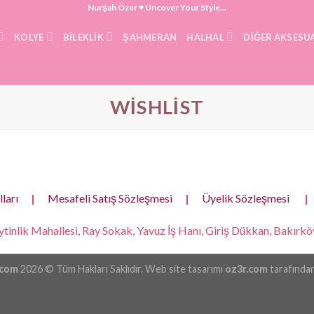
Nurşah Özer ♥ Uncover Your Style...
KOLYE
BILEKLIK
ŞAHMERAN
HALHAL
DIĞER AKSESU
WISHLIST
ları
|
Mesafeli Satış Sözleşmesi
|
Üyelik Sözleşmesi
|
tinlik Mahallesi, Ray Sokak, Yavuz İş Hanı, Giriş Dükkan, Bakırköy
.com
2026 © Tüm Hakları Saklıdır. Web site tasarımı
oz3r.com
tarafından 