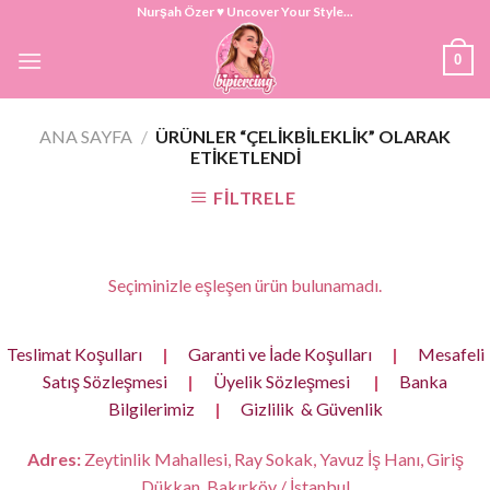
Skip
Nurşah Özer ♥ Uncover Your Style...
to
0
content
ANA SAYFA
/
ÜRÜNLER “ÇELIKBILEKLIK” OLARAK
ETIKETLENDI
FILTRELE
Seçiminizle eşleşen ürün bulunamadı.
Teslimat Koşulları
|
Garanti ve İade Koşulları
|
Mesafeli
Satış Sözleşmesi
|
Üyelik Sözleşmesi
|
Banka
Bilgilerimiz
|
Gizlilik & Güvenlik
Adres:
Zeytinlik Mahallesi, Ray Sokak, Yavuz İş Hanı, Giriş
Dükkan, Bakırköy / İstanbul