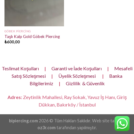
GÖBEK PIERCING
Taşlı Kalp Gold Göbek Piercing
₺
600,00
Teslimat Koşulları
|
Garanti ve İade Koşulları
|
Mesafeli
Satış Sözleşmesi
|
Üyelik Sözleşmesi
|
Banka
Bilgilerimiz
|
Gizlilik & Güvenlik
Adres:
Zeytinlik Mahallesi, Ray Sokak, Yavuz İş Hanı, Giriş
Dükkan, Bakırköy / İstanbul
bipiercing.com
2026 © Tüm Hakları Saklıdır. Web site tasarımı
oz3r.com
tarafından yapılmıştır.