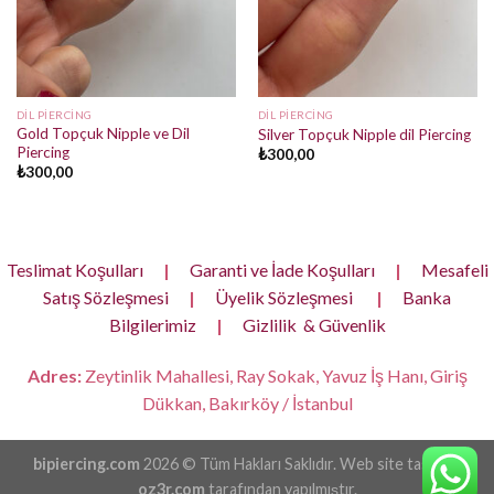
DIL PIERCING
DIL PIERCING
Gold Topçuk Nipple ve Dil
Silver Topçuk Nipple dil Piercing
Piercing
₺
300,00
₺
300,00
Teslimat Koşulları
|
Garanti ve İade Koşulları
|
Mesafeli
Satış Sözleşmesi
|
Üyelik Sözleşmesi
|
Banka
Bilgilerimiz
|
Gizlilik & Güvenlik
Adres:
Zeytinlik Mahallesi, Ray Sokak, Yavuz İş Hanı, Giriş
Dükkan, Bakırköy / İstanbul
bipiercing.com
2026 © Tüm Hakları Saklıdır. Web site tasarımı
oz3r.com
tarafından yapılmıştır.