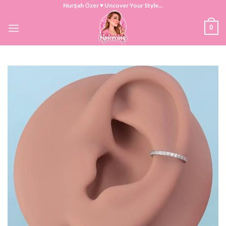
Skip
Nurşah Özer ♥ Uncover Your Style...
to
0
content