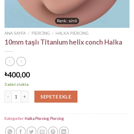
ANA SAYFA
/
PIERCING
/
HALKA PIERCING
10mm taşlı Titanium helix conch Halka
400,00
₺
3 adet stokta
10mm taşlı Titanium helix conch Halka adet
SEPETE EKLE
Kategoriler:
Halka Piercing
,
Piercing