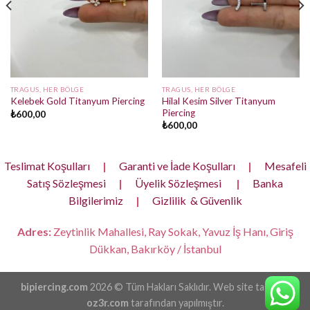
TRAGUS, HER BÖLGE
TRAGUS, HER BÖLGE
Hilal Kesim Silver Titanyum
Kelebek Gold Titanyum Piercing
Piercing
₺
600,00
₺
600,00
Teslimat Koşulları
|
Garanti ve İade Koşulları
|
Mesafeli
Satış Sözleşmesi
|
Üyelik Sözleşmesi
|
Banka
Bilgilerimiz
|
Gizlilik & Güvenlik
Adres:
Zeytinlik Mahallesi, Ray Sokak, Yavuz İş Hanı, Giriş
Dükkan, Bakırköy / İstanbul
bipiercing.com
2026 © Tüm Hakları Saklıdır. Web site tasarımı
oz3r.com
tarafından yapılmıştır.