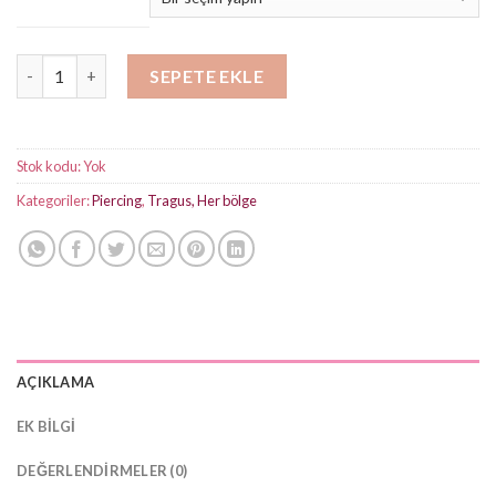
3 Taş Sallanıtılı Hidden Helix Piercing adet
SEPETE EKLE
Stok kodu:
Yok
Kategoriler:
Piercing
,
Tragus, Her bölge
AÇIKLAMA
EK BILGI
DEĞERLENDIRMELER (0)