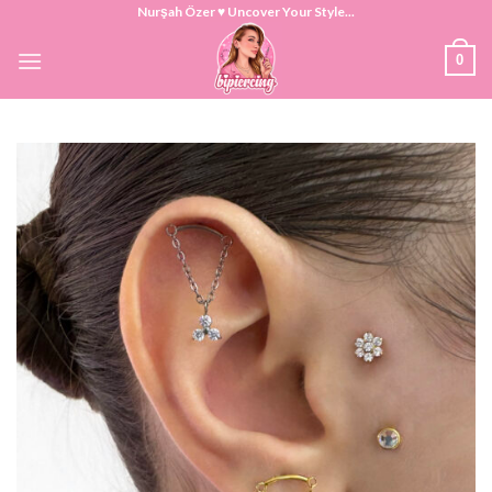
Skip
Nurşah Özer ♥ Uncover Your Style...
to
0
content