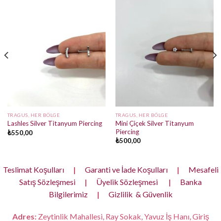
TRAGUS, HER BÖLGE
TRAGUS, HER BÖLGE
Mini Çiçek Silver Titanyum
Lashles Silver Titanyum Piercing
Piercing
₺
550,00
₺
500,00
Teslimat Koşulları
|
Garanti ve İade Koşulları
|
Mesafeli
Satış Sözleşmesi
|
Üyelik Sözleşmesi
|
Banka
Bilgilerimiz
|
Gizlilik & Güvenlik
Adres:
Zeytinlik Mahallesi, Ray Sokak, Yavuz İş Hanı, Giriş