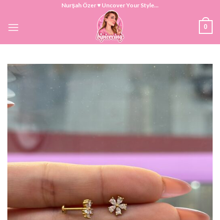
Skip
Nurşah Özer ♥ Uncover Your Style...
to
0
content