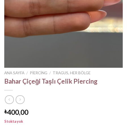
ANA SAYFA
/
PIERCING
/
TRAGUS, HER BÖLGE
Bahar Çiçeği Taşlı Çelik Piercing
400,00
₺
Stokta yok