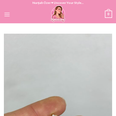
Skip
Nurşah Özer ♥ Uncover Your Style...
to
0
content