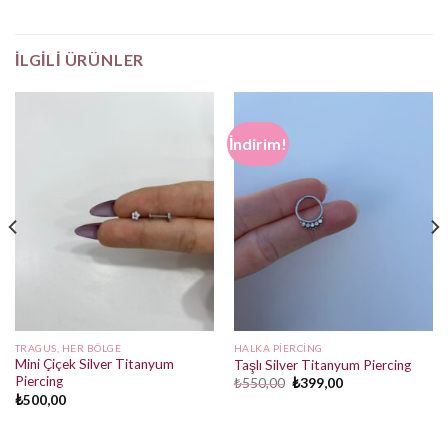
İLGILI ÜRÜNLER
İndirim!
TRAGUS, HER BÖLGE
HALKA PIERCING
Mini Çiçek Silver Titanyum
Taşlı Silver Titanyum Piercing
Piercing
Orijinal
Şu
₺
550,00
₺
399,00
fiyat:
andaki
₺
500,00
₺550,00.
fiyat:
₺399,00.