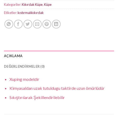
Kategoriler:
Kıkırdak Küpe
,
Küpe
Etiketler:
kıstırmalıkıkırdak
AÇIKLAMA
DEĞERLENDIRMELER (0)
Xuping modeldir
Kimyasaldan uzak tutuldugu taktirde uzun ömürlüdür
Sıkıştırılarak Şekillendirilebilir