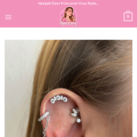
Skip
Nurşah Özer ♥ Uncover Your Style...
to
0
content