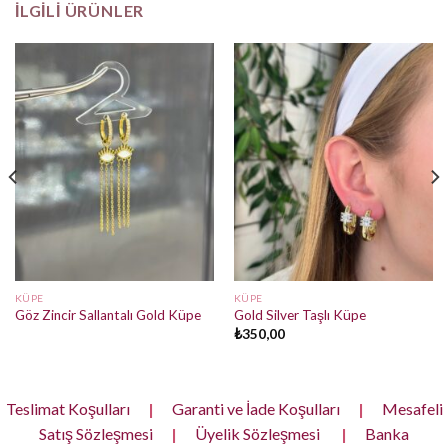
İLGILI ÜRÜNLER
KÜPE
KÜPE
Göz Zincir Sallantalı Gold Küpe
Gold Silver Taşlı Küpe
₺
350,00
Teslimat Koşulları
|
Garanti ve İade Koşulları
|
Mesafeli
Satış Sözleşmesi
|
Üyelik Sözleşmesi
|
Banka