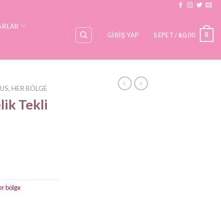
ARLAR
0
GIRIŞ YAP
SEPET /
₺
0,00
US, HER BÖLGE
ik Tekli
er bölge