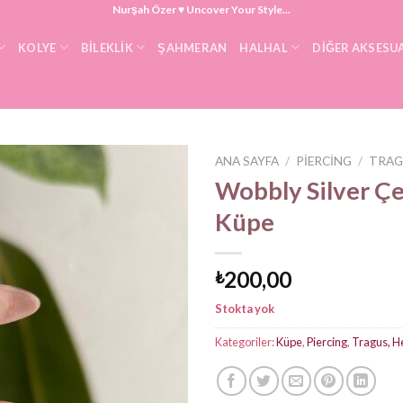
Nurşah Özer ♥ Uncover Your Style...
KOLYE
BILEKLIK
ŞAHMERAN
HALHAL
DIĞER AKSESU
ANA SAYFA
/
PIERCING
/
TRAG
Wobbly Silver Çel
Küpe
200,00
₺
Stokta yok
Kategoriler:
Küpe
,
Piercing
,
Tragus, H