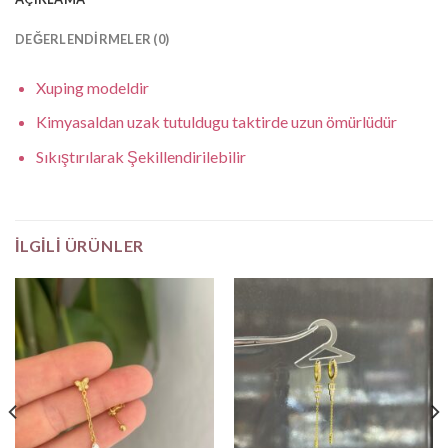
DEĞERLENDIRMELER (0)
Xuping modeldir
Kimyasaldan uzak tutuldugu taktirde uzun ömürlüdür
Sıkıştırılarak Şekillendirilebilir
İLGILI ÜRÜNLER