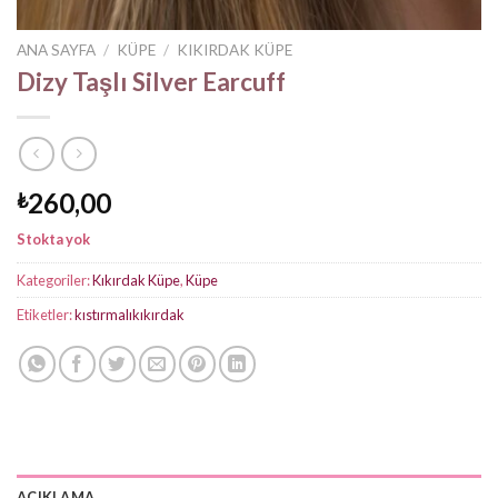
ANA SAYFA
/
KÜPE
/
KIKIRDAK KÜPE
Dizy Taşlı Silver Earcuff
260,00
₺
Stokta yok
Kategoriler:
Kıkırdak Küpe
,
Küpe
Etiketler:
kıstırmalıkıkırdak
AÇIKLAMA