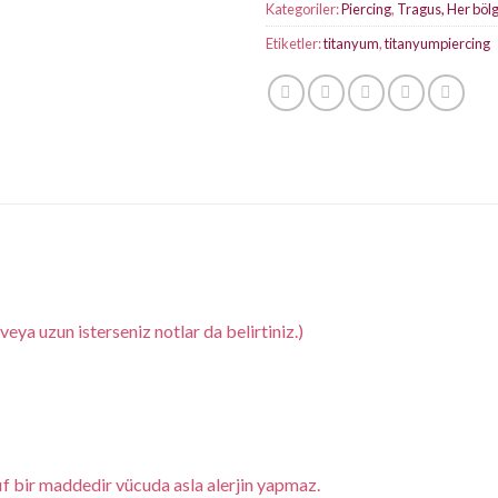
Kategoriler:
Piercing
,
Tragus, Her böl
Etiketler:
titanyum
,
titanyumpiercing
ya uzun isterseniz notlar da belirtiniz.)
if bir maddedir vücuda asla alerjin yapmaz.