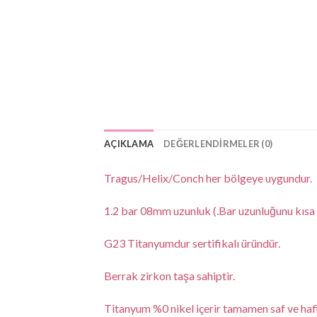
AÇIKLAMA
DEĞERLENDIRMELER (0)
Tragus/Helix/Conch her bölgeye uygundur.
1.2 bar 08mm uzunluk (.Bar uzunluğunu kısa ve
G23 Titanyumdur sertifikalı üründür.
Berrak zirkon taşa sahiptir.
Titanyum %0 nikel içerir tamamen saf ve haf