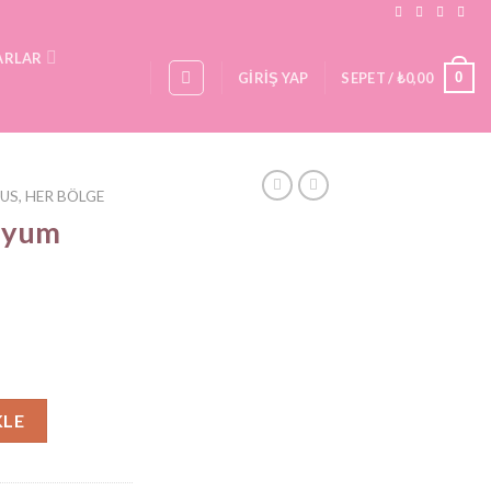
ARLAR
0
GIRIŞ YAP
SEPET /
₺
0,00
US, HER BÖLGE
anyum
adet
KLE