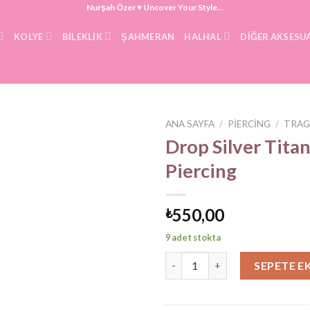
Nurşah Özer ♥ Uncover Your Style...
KOLYE
BILEKLIK
ŞAHMERAN
HALHAL
DIĞER AKSESU
ANA SAYFA
/
PIERCING
/
TRAG
Drop Silver Tit
Piercing
550,00
₺
9 adet stokta
Drop Silver Titanyum Piercing 
SEPETE E