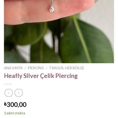
ANA SAYFA
/
PIERCING
/
TRAGUS, HER BÖLGE
Heafly Silver Çelik Piercing
300,00
₺
1 adet stokta