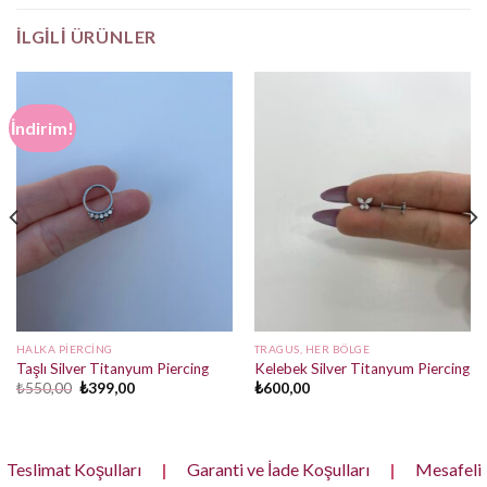
İLGILI ÜRÜNLER
İndirim!
HALKA PIERCING
TRAGUS, HER BÖLGE
Taşlı Silver Titanyum Piercing
Kelebek Silver Titanyum Piercing
Orijinal
Şu
₺
550,00
₺
399,00
₺
600,00
fiyat:
andaki
₺550,00.
fiyat:
₺399,00.
Teslimat Koşulları
|
Garanti ve İade Koşulları
|
Mesafeli