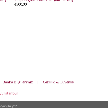
₺
500,00
TRAGUS, HER BÖLGE
Taşlı Silver Titany
₺
550,00
Banka Bilgilerimiz
|
Gizlilik & Güvenlik
 / İstanbul
yapılmıştır.