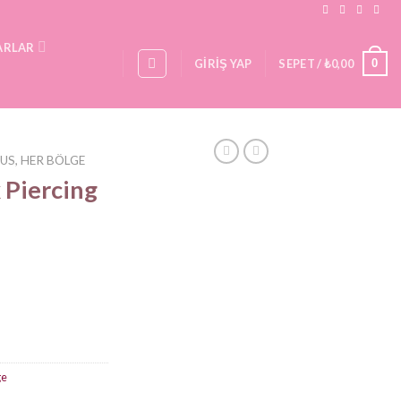
ARLAR
0
GIRIŞ YAP
SEPET /
₺
0,00
US, HER BÖLGE
 Piercing
ge