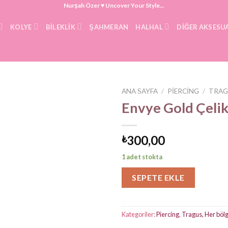
Nurşah Özer ♥ Uncover Your Style...
KOLYE
BILEKLIK
ŞAHMERAN
HALHAL
DIĞER AKSESU
ANA SAYFA
/
PIERCING
/
TRAG
Envye Gold Çelik
300,00
₺
1 adet stokta
SEPETE EKLE
Kategoriler:
Piercing
,
Tragus, Her böl