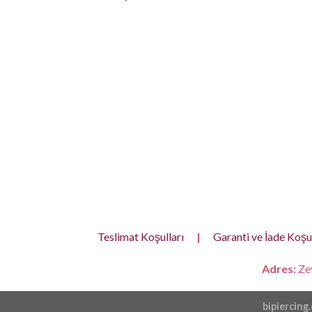
Teslimat Koşulları
|
Garanti ve İade Koşul
Adres:
Zey
bipiercing