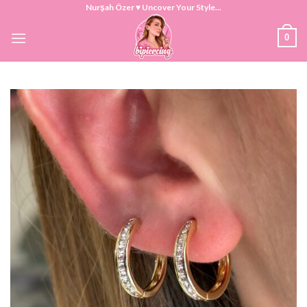
Skip
Nurşah Özer ♥ Uncover Your Style...
to
0
content