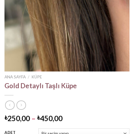
ANA SAYFA
/
KÜPE
Gold Detaylı Taşlı Küpe
Fiyat
250,00
–
450,00
₺
₺
aralığı:
₺250,00
ADET