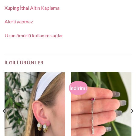
Xuping İthal Altın Kaplama
Alerji yapmaz
Uzun ömürlü kullanım sağlar
İLGILI ÜRÜNLER
İndirim!