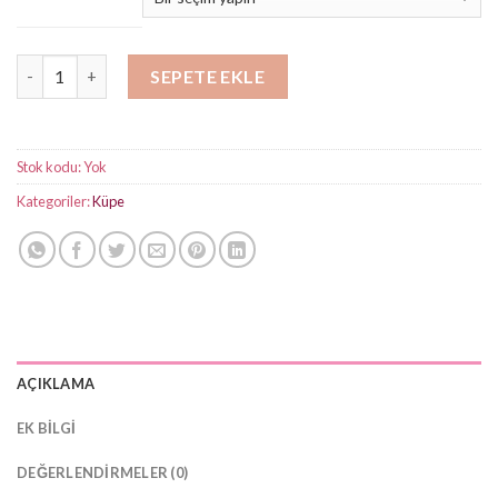
-
₺450,00
Gold Detaylı Taşlı Küpe adet
SEPETE EKLE
Stok kodu:
Yok
Kategoriler:
Küpe
AÇIKLAMA
EK BILGI
DEĞERLENDIRMELER (0)