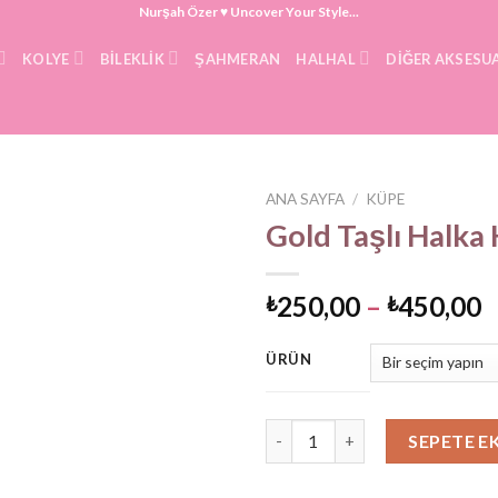
Nurşah Özer ♥ Uncover Your Style...
KOLYE
BILEKLIK
ŞAHMERAN
HALHAL
DIĞER AKSESU
ANA SAYFA
/
KÜPE
Gold Taşlı Halka
F
250,00
–
450,00
₺
₺
a
₺
ÜRÜN
-
₺
Gold Taşlı Halka Küpe adet
SEPETE E