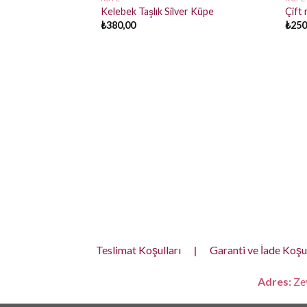
Kelebek Taşlık Silver Küpe
Çift
₺
380,00
₺
250
Teslimat Koşulları
|
Garanti ve İade Koşul
Adres:
Zey