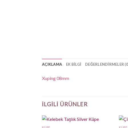
AÇIKLAMA
EK BILGI
DEĞERLENDIRMELER (0
Xuping 08mm
İLGILI ÜRÜNLER
KÜPE
KÜPE