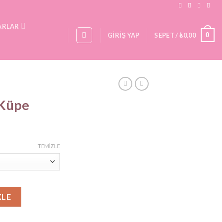
ARLAR
0
GIRIŞ YAP
SEPET /
₺
0,00
 Küpe
iyat
ralığı:
TEMIZLE
250,00
450,00
KLE