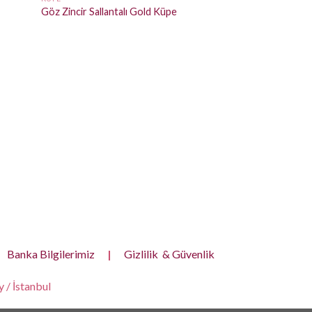
Göz Zincir Sallantalı Gold Küpe
KÜPE
Çiçekli Taşlı Sallan
Banka Bilgilerimiz
|
Gizlilik & Güvenlik
 / İstanbul