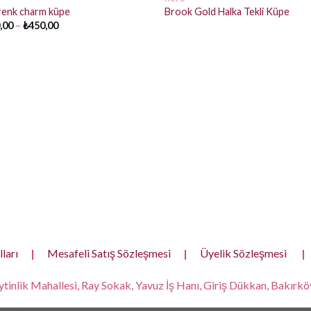
 renk charm küpe
Brook Gold Halka Tekli Küpe
Fiyat
,00
–
₺
450,00
aralığı:
₺250,00
-
₺450,00
ları
|
Mesafeli Satış Sözleşmesi
|
Üyelik Sözleşmesi
|
tinlik Mahallesi, Ray Sokak, Yavuz İş Hanı, Giriş Dükkan, Bakırköy