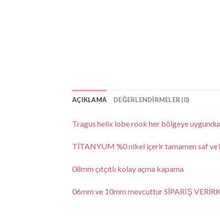
AÇIKLAMA
DEĞERLENDIRMELER (0)
Tragus helix lobe rook her bölgeye uygundur
TİTANYUM %0 nikel içerir tamamen saf ve ha
08mm çıtçıtlı kolay açma kapama
06mm ve 10mm mevcuttur SİPARIŞ VERİR