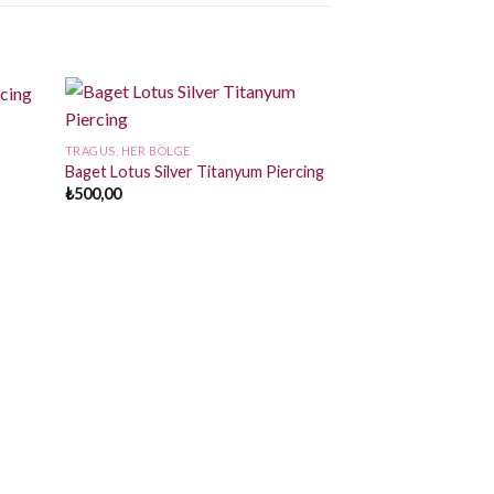
TRAGUS, HER BÖLGE
Baget Lotus Silver Titanyum Piercing
₺
500,00
TRAGUS, HER BÖLGE
Üçgen Gold Titany
₺
550,00