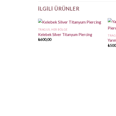
İLGILI ÜRÜNLER
TRAGUS, HER BÖLGE
Kelebek Silver Titanyum Piercing
TRAG
₺
600,00
Yarı
₺
500