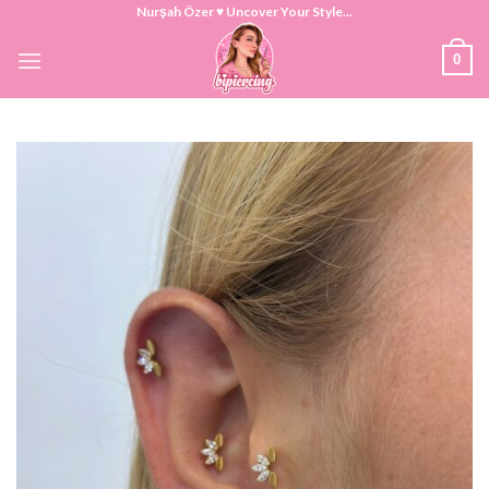
Skip
Nurşah Özer ♥ Uncover Your Style...
to
0
content