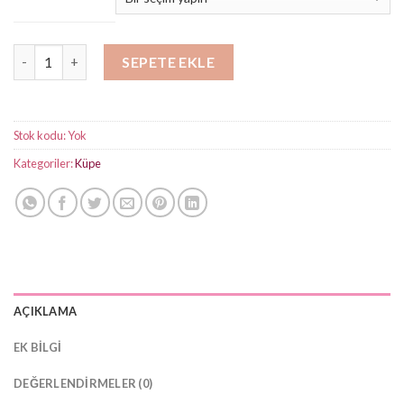
-
₺450,00
İki Taşlı Halka Küpe adet
SEPETE EKLE
Stok kodu:
Yok
Kategoriler:
Küpe
AÇIKLAMA
EK BILGI
DEĞERLENDIRMELER (0)