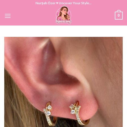
Skip
Nurşah Özer ♥ Uncover Your Style...
to
0
content