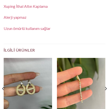
Xuping İthal Altın Kaplama
Alerji yapmaz
Uzun ömürlü kullanım sağlar
İLGILI ÜRÜNLER