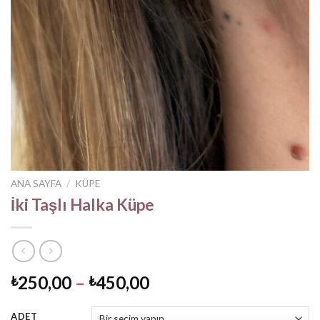
ANA SAYFA
/
KÜPE
İki Taşlı Halka Küpe
Fiyat
250,00
–
450,00
₺
₺
aralığı:
₺250,00
ADET