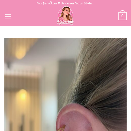
Skip
Nurşah Özer ♥ Uncover Your Style...
to
0
content