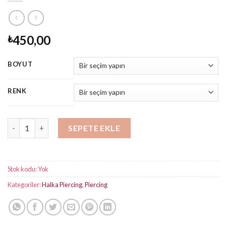
450,00
₺
BOYUT
RENK
İkili Halka Piercing adet
SEPETE EKLE
Stok kodu:
Yok
Kategoriler:
Halka Piercing
,
Piercing