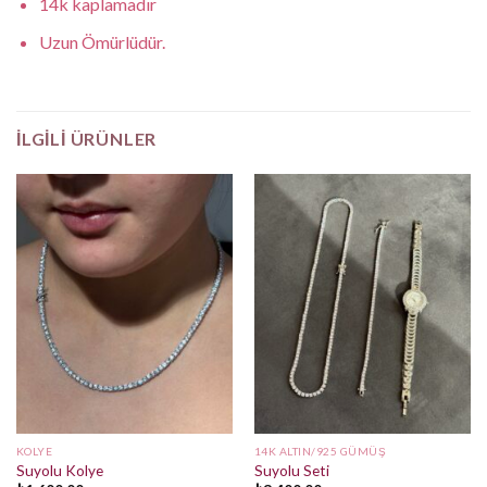
14k kaplamadır
Uzun Ömürlüdür.
İLGILI ÜRÜNLER
KOLYE
14K ALTIN/925 GÜMÜŞ
Suyolu Kolye
Suyolu Seti