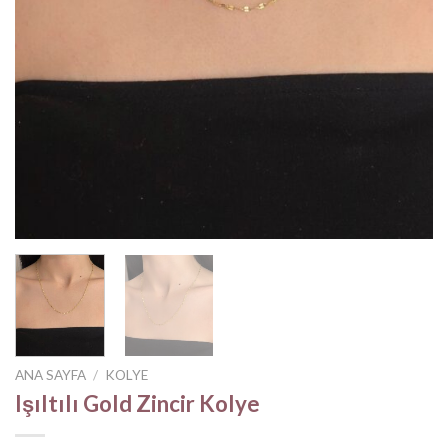
ANA SAYFA
/
KOLYE
Işıltılı Gold Zincir Kolye