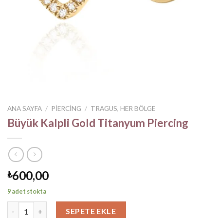
ANA SAYFA
/
PIERCING
/
TRAGUS, HER BÖLGE
Büyük Kalpli Gold Titanyum Piercing
600,00
₺
9 adet stokta
Büyük Kalpli Gold Titanyum Piercing adet
SEPETE EKLE