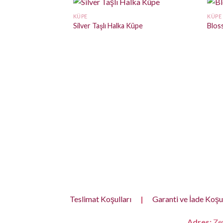
KÜPE
KÜPE
Silver Taşlı Halka Küpe
Blos
Teslimat Koşulları
|
Garanti ve İade Koşul
Adres:
Zey