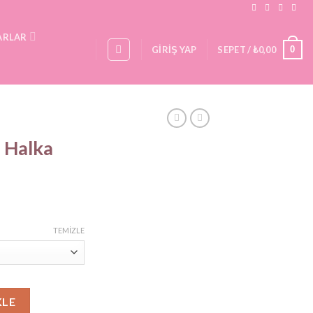
ARLAR
0
GIRIŞ YAP
SEPET /
₺
0,00
ı Halka
iyat
ralığı:
TEMIZLE
250,00
450,00
adet
KLE