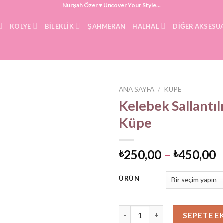
Nurşah Özer ♥ Uncover Your Style...
KOLYE
BILEKLIK
ŞAHMERAN
HALHAL
DIĞER AKSESU
ANA SAYFA
/
KÜPE
Kelebek Sallantıl
Küpe
F
250,00
–
450,00
₺
₺
a
₺
ÜRÜN
-
₺
Kelebek Sallantılı Halka Küpe 
SEPETE E