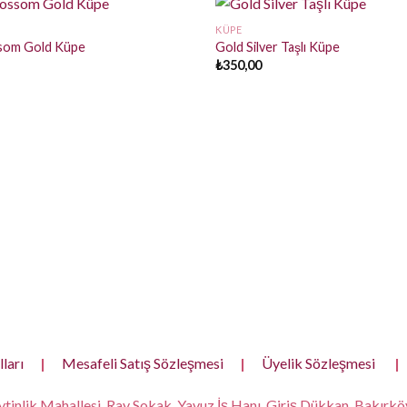
KÜPE
som Gold Küpe
Gold Silver Taşlı Küpe
₺
350,00
ları
|
Mesafeli Satış Sözleşmesi
|
Üyelik Sözleşmesi
|
tinlik Mahallesi, Ray Sokak, Yavuz İş Hanı, Giriş Dükkan, Bakırköy