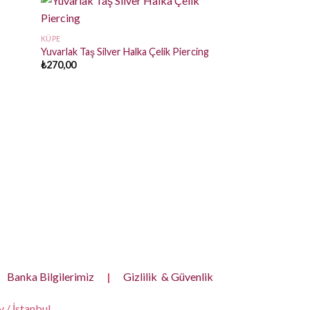
KÜPE
Yuvarlak Taş Silver Halka Çelik Piercing
₺
270,00
KÜPE
Lorah Silver Çelik 
₺
320,00
Banka Bilgilerimiz
|
Gizlilik & Güvenlik
 / İstanbul