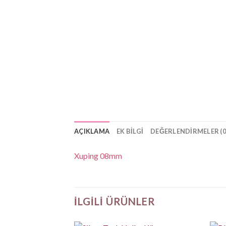
AÇIKLAMA
EK BILGI
DEĞERLENDIRMELER (0
Xuping 08mm
İLGILI ÜRÜNLER