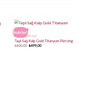
İndirim!
HALKA PIERCING
Taşlı Sağ Kalp Gold Titanyum Piercing
Orijinal
Şu
₺
600,00
₺
499,00
fiyat:
andaki
₺600,00.
fiyat:
₺499,00.
KÖPRÜ PIERCING
Gold Köprü Pierci
₺
190,00