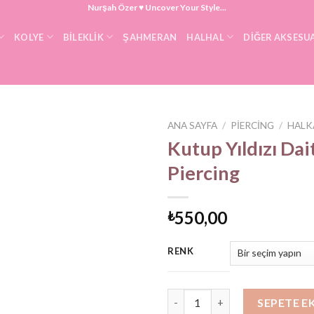
Nurşah Özer ♥ Uncover Your Style...
KOLYE
BILEKLIK
ŞAHMERAN
HALHAL
DIĞER AKSESU
ANA SAYFA
/
PIERCING
/
HALK
Kutup Yıldızı Dai
Piercing
550,00
₺
RENK
Kutup Yıldızı Daith Piercing ad
SEPETE E