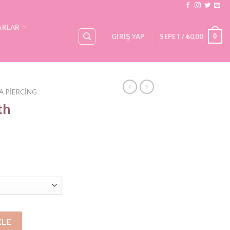
ARLAR
0
GIRIŞ YAP
SEPET /
₺
0,00
A PIERCING
th
et
KLE