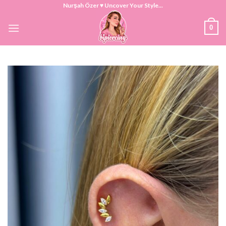
Skip
Nurşah Özer ♥ Uncover Your Style...
to
0
content