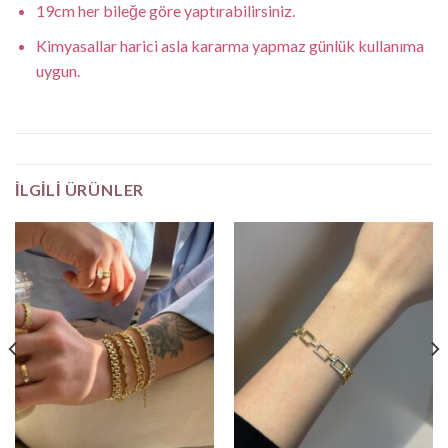
19cm her bileğe göre yaptırabilirsiniz.
Kimyasallar harici asla kararma yapmaz günlük kullanıma
uygun.
İLGILI ÜRÜNLER