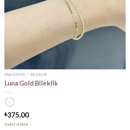
ANA SAYFA
/
BILEKLIK
Luna Gold Bileklik
375,00
₺
3 adet stokta