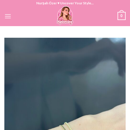
Skip
Nurşah Özer ♥ Uncover Your Style...
to
0
content