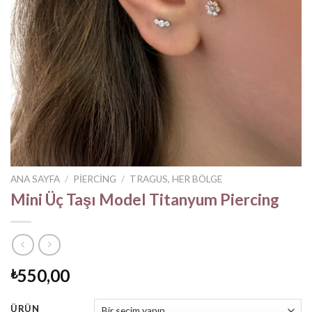
ANA SAYFA
/
PIERCING
/
TRAGUS, HER BÖLGE
Mini Üç Taşı Model Titanyum Piercing
550,00
₺
ÜRÜN