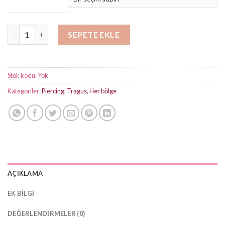
Mini Üç Taşı Model Titanyum Piercing adet
SEPETE EKLE
Stok kodu:
Yok
Kategoriler:
Piercing
,
Tragus, Her bölge
AÇIKLAMA
EK BILGI
DEĞERLENDIRMELER (0)