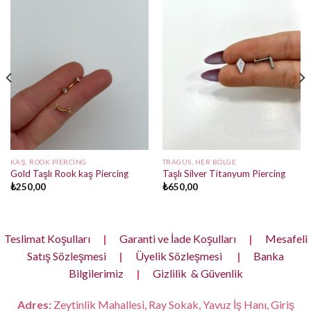
KAŞ, ROOK PIERCING
TRAGUS, HER BÖLGE
Gold Taşlı Rook kaş Piercing
Taşlı Silver Titanyum Piercing
₺
250,00
₺
650,00
Teslimat Koşulları
|
Garanti ve İade Koşulları
|
Mesafeli
Satış Sözleşmesi
|
Üyelik Sözleşmesi
|
Banka
Bilgilerimiz
|
Gizlilik & Güvenlik
Adres:
Zeytinlik Mahallesi, Ray Sokak, Yavuz İş Hanı, Giriş