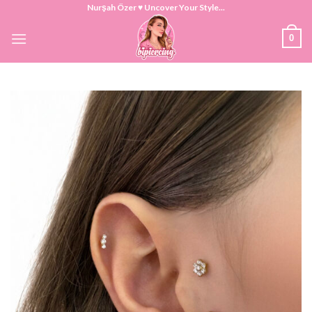
Skip
Nurşah Özer ♥ Uncover Your Style...
to
0
content