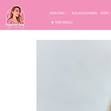
Skip
to
PIERCING
KULAK KOMBIN
KÜPE
content
♛ TAKI KRALI