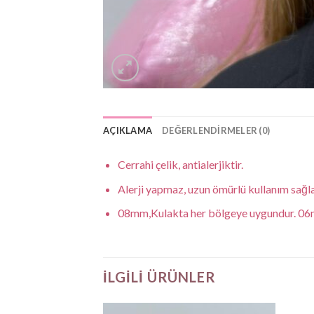
AÇIKLAMA
DEĞERLENDIRMELER (0)
Cerrahi çelik, antialerjiktir.
Alerji yapmaz, uzun ömürlü kullanım sağla
08mm,Kulakta her bölgeye uygundur. 06mm
İLGILI ÜRÜNLER