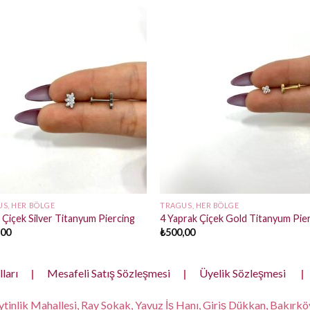
S, HER BÖLGE
TRAGUS, HER BÖLGE
 Çiçek Silver Titanyum Piercing
4 Yaprak Çiçek Gold Titanyum Pie
,00
₺
500,00
ları
|
Mesafeli Satış Sözleşmesi
|
Üyelik Sözleşmesi
|
tinlik Mahallesi, Ray Sokak, Yavuz İş Hanı, Giriş Dükkan, Bakırköy