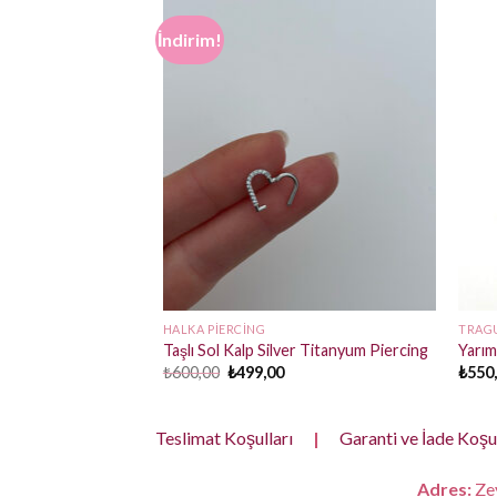
İndirim!
HALKA PIERCING
TRAGU
ing
Taşlı Sol Kalp Silver Titanyum Piercing
Yarım
Orijinal
Şu
₺
600,00
₺
499,00
₺
550
fiyat:
andaki
₺600,00.
fiyat:
₺499,00.
Teslimat Koşulları
|
Garanti ve İade Koşul
Adres:
Zey