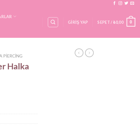
ARLAR
0
GIRIŞ YAP
SEPET /
₺
0,00
A PIERCING
ver Halka