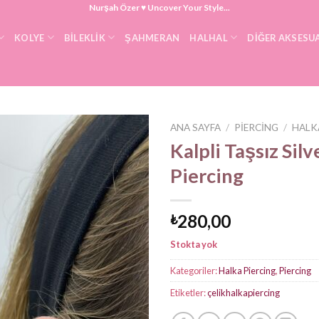
Nurşah Özer ♥ Uncover Your Style...
KOLYE
BILEKLIK
ŞAHMERAN
HALHAL
DIĞER AKSESU
ANA SAYFA
/
PIERCING
/
HALK
Kalpli Taşsız Sil
Piercing
280,00
₺
Stokta yok
Kategoriler:
Halka Piercing
,
Piercing
Etiketler:
çelikhalkapiercing