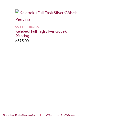
GÖBEK PIERCING
Kelebekli Full Taşlı Silver Göbek
Piercing
₺
575,00
TRAGUS, HER BÖLGE
Lashles Gold Titan
₺
550,00
Banka Bilgilerimiz
|
Gizlilik & Güvenlik