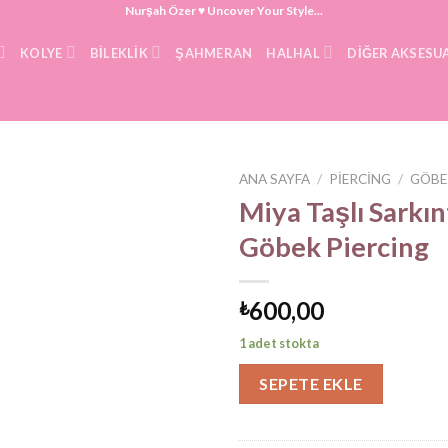
Nurşah Özer ♥ Uncover Your Style...
KOLYE
BILEKLIK
ŞAHMERAN
HALHAL
DIĞER AKSESU
ANA SAYFA
/
PIERCING
/
GÖBE
Miya Taşlı Sarkınt
Göbek Piercing
600,00
₺
1 adet stokta
SEPETE EKLE