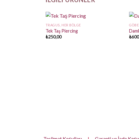
TRAGUS, HER BÖLGE
GÖBE
Tek Taş Piercing
Daml
₺
250,00
₺
600
Teslimat Koşulları
|
Garanti ve İade Koşul