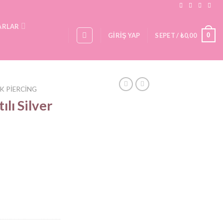
ARLAR
0
GIRIŞ YAP
SEPET /
₺
0,00
K PIERCING
ılı Silver