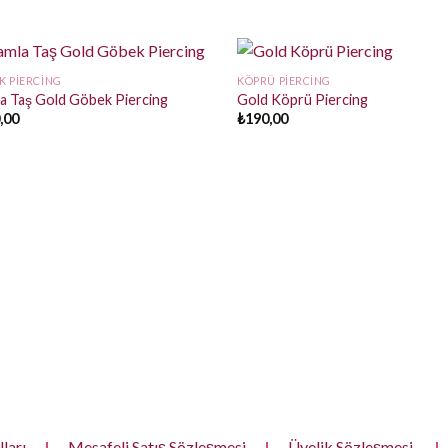
K PIERCING
KÖPRÜ PIERCING
a Taş Gold Göbek Piercing
Gold Köprü Piercing
,00
₺
190,00
ları
|
Mesafeli Satış Sözleşmesi
|
Üyelik Sözleşmesi
|