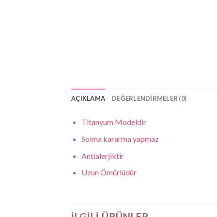
AÇIKLAMA
DEĞERLENDIRMELER (0)
Titanyum Modeldir
Solma kararma yapmaz
Antialerjiktir
Uzun Ömürlüdür
İLGILI ÜRÜNLER