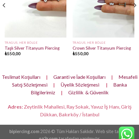
TRAGUS, HER BÖLGE
TRAGUS, HER BÖLGE
Taşlı Silver Titanyum Piercing
Crown Silver Titanyum Piercing
₺
550,00
₺
550,00
Teslimat Koşulları
|
Garanti ve İade Koşulları
|
Mesafeli
Satış Sözleşmesi
|
Üyelik Sözleşmesi
|
Banka
Bilgilerimiz
|
Gizlilik & Güvenlik
Adres:
Zeytinlik Mahallesi, Ray Sokak, Yavuz İş Hanı, Giriş
Dükkan, Bakırköy / İstanbul
bipiercing.com
2026 © Tüm Hakları Saklıdır. Web site tasarımı
oz3r.com
tarafından yapılmıştır.