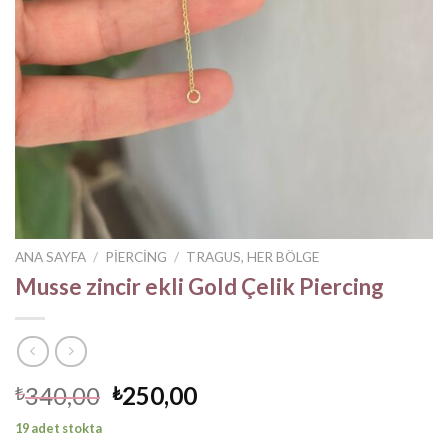
ANA SAYFA
/
PIERCING
/
TRAGUS, HER BÖLGE
Musse zincir ekli Gold Çelik Piercing
Orijinal
Şu
340,00
250,00
₺
₺
fiyat:
andaki
19 adet stokta
₺340,00.
fiyat: