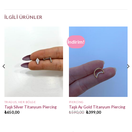
İLGILI ÜRÜNLER
İndirim!
TRAGUS, HER BÖLGE
PIERCING
Taşlı Silver Titanyum Piercing
Taşlı Ay Gold Titanyum Piercing
Orijinal
Şu
₺
650,00
₺
590,00
₺
399,00
fiyat:
andaki
₺590,00.
fiyat:
₺399,00.