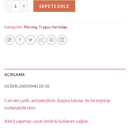
Musse zincir ekli Gold Çelik Piercing adet
₺250,00.
SEPETE EKLE
Kategoriler:
Piercing
,
Tragus, Her bölge
AÇIKLAMA
DEĞERLENDIRMELER (0)
Cerrahi çelik, antialerjiktir. Başka takılar ile birleştirip
kullanabilirsiniz
Alerji yapmaz, uzun ömürlü kullanım sağlar.