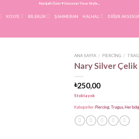
Nurşah Özer ♥ Uncover Your Style...
KOLYE
BILEKLIK
ŞAHMERAN
HALHAL
DIĞER AKSESU
ANA SAYFA
/
PIERCING
/
TRAG
Nary Silver Çelik
250,00
₺
Stokta yok
Kategoriler:
Piercing
,
Tragus, Her böl