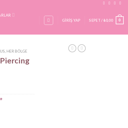
ARLAR
0
GIRIŞ YAP
SEPET /
₺
0,00
US, HER BÖLGE
 Piercing
ge