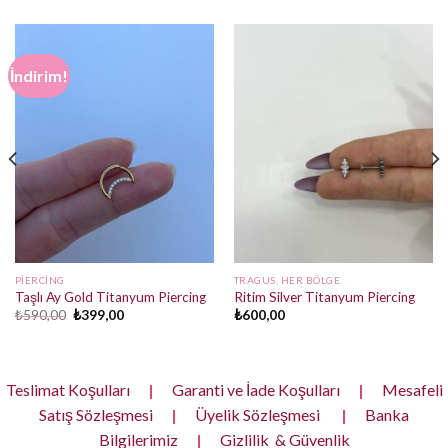
İndirim!
PIERCING
TRAGUS, HER BÖLGE
Taşlı Ay Gold Titanyum Piercing
Ritim Silver Titanyum Piercing
Orijinal
Şu
₺
590,00
₺
399,00
₺
600,00
fiyat:
andaki
₺590,00.
fiyat:
₺399,00.
Teslimat Koşulları
|
Garanti ve İade Koşulları
|
Mesafeli
Satış Sözleşmesi
|
Üyelik Sözleşmesi
|
Banka
Bilgilerimiz
|
Gizlilik & Güvenlik