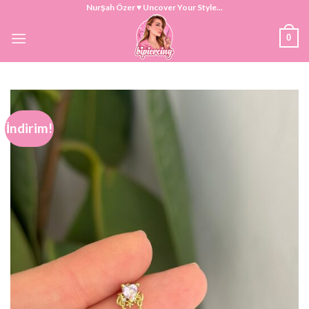
Skip
Nurşah Özer ♥ Uncover Your Style...
to
0
content
İndirim!