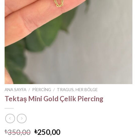
ANA SAYFA
/
PIERCING
/
TRAGUS, HER BÖLGE
Tektaş Mini Gold Çelik Piercing
Orijinal
Şu
350,00
250,00
₺
₺