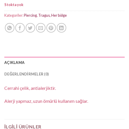
fiyat:
andaki
Stokta yok
₺350,00.
fiyat:
₺250,00.
Kategoriler:
Piercing
,
Tragus, Her bölge
AÇIKLAMA
DEĞERLENDIRMELER (0)
Cerrahi çelik, antialerjiktir.
Alerji yapmaz, uzun ömürlü kullanım sağlar.
İLGILI ÜRÜNLER