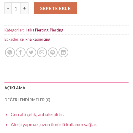
Tamtur Kalpli Silver Halka Piercing adet
SEPETE EKLE
Kategoriler:
Halka Piercing
,
Piercing
Etiketler:
çelikhalkapiercing
AÇIKLAMA
DEĞERLENDIRMELER (0)
Cerrahi çelik, antialerjiktir.
Alerji yapmaz, uzun ömürlü kullanım sağlar.