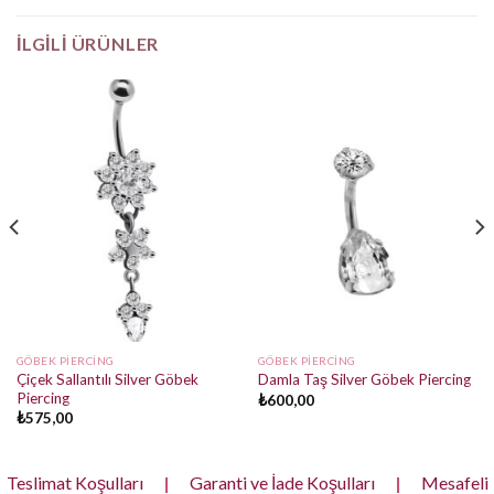
İLGILI ÜRÜNLER
GÖBEK PIERCING
GÖBEK PIERCING
Çiçek Sallantılı Silver Göbek
Damla Taş Silver Göbek Piercing
Piercing
₺
600,00
₺
575,00
Teslimat Koşulları
|
Garanti ve İade Koşulları
|
Mesafeli