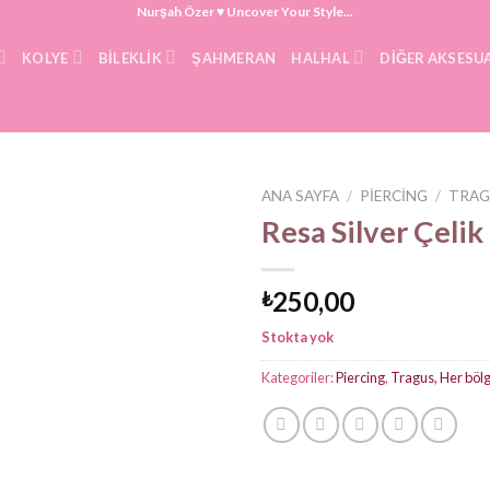
Nurşah Özer ♥ Uncover Your Style...
KOLYE
BILEKLIK
ŞAHMERAN
HALHAL
DIĞER AKSESU
ANA SAYFA
/
PIERCING
/
TRAG
Resa Silver Çelik
250,00
₺
Stokta yok
Kategoriler:
Piercing
,
Tragus, Her böl