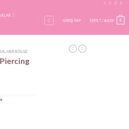
ARLAR
0
GIRIŞ YAP
SEPET /
₺
0,00
US, HER BÖLGE
 Piercing
ge