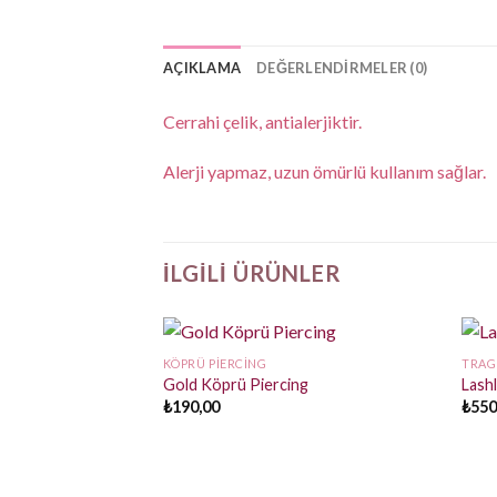
AÇIKLAMA
DEĞERLENDIRMELER (0)
Cerrahi çelik, antialerjiktir.
Alerji yapmaz, uzun ömürlü kullanım sağlar.
İLGILI ÜRÜNLER
KÖPRÜ PIERCING
TRAG
Gold Köprü Piercing
Lashl
₺
190,00
₺
550