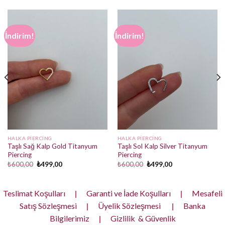
İndirim!
İndirim!
HALKA PIERCING
HALKA PIERCING
Taşlı Sağ Kalp Gold Titanyum
Taşlı Sol Kalp Silver Titanyum
Piercing
Piercing
Orijinal
Şu
Orijinal
Şu
₺
600,00
₺
499,00
₺
600,00
₺
499,00
fiyat:
andaki
fiyat:
andaki
₺600,00.
fiyat:
₺600,00.
fiyat:
₺499,00.
₺499,00.
Teslimat Koşulları
|
Garanti ve İade Koşulları
|
Mesafeli
Satış Sözleşmesi
|
Üyelik Sözleşmesi
|
Banka
Bilgilerimiz
|
Gizlilik & Güvenlik