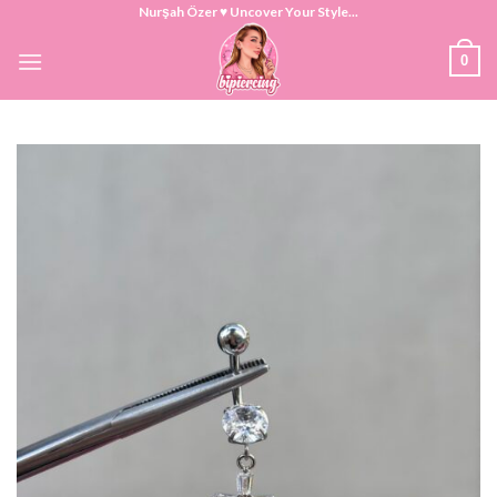
Skip
Nurşah Özer ♥ Uncover Your Style...
to
0
content