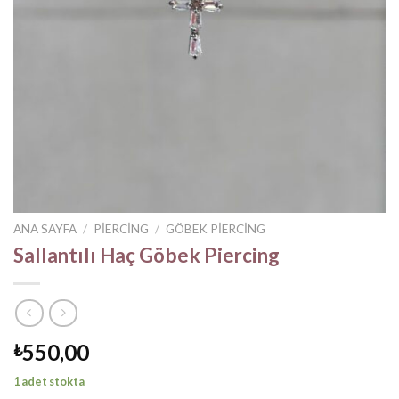
ANA SAYFA
/
PIERCING
/
GÖBEK PIERCING
Sallantılı Haç Göbek Piercing
550,00
₺
1 adet stokta