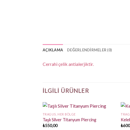
AÇIKLAMA
DEĞERLENDIRMELER (0)
Cerrahi çelik antialerjiktir.
İLGILI ÜRÜNLER
TRAGUS, HER BÖLGE
TRAG
Taşlı Silver Titanyum Piercing
Kele
₺
550,00
₺
600