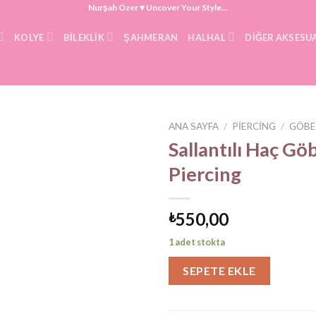
Nurşah Özer ♥ Uncover Your Style...
KOLYE
BILEKLIK
ŞAHMERAN
HALHAL
DIĞER AKSESU
ANA SAYFA
/
PIERCING
/
GÖBE
Sallantılı Haç Gö
Piercing
550,00
₺
1 adet stokta
SEPETE EKLE