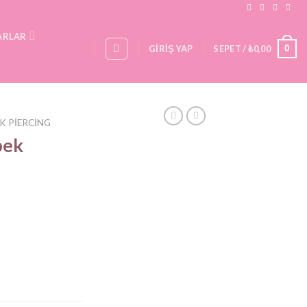
ARLAR
0
GIRIŞ YAP
SEPET /
₺
0,00
K PIERCING
bek