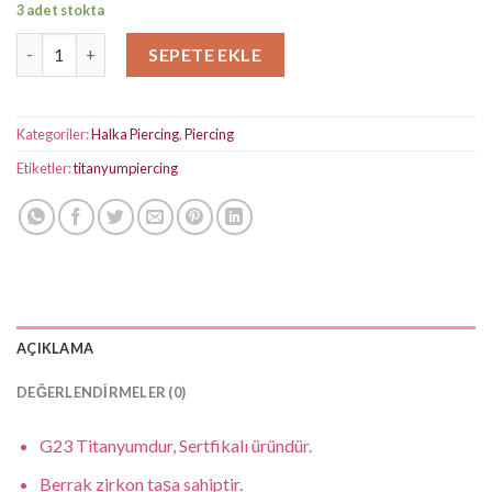
3 adet stokta
Zincirli Silver titanyum Halka Daith Piercing adet
SEPETE EKLE
Kategoriler:
Halka Piercing
,
Piercing
Etiketler:
titanyumpiercing
AÇIKLAMA
DEĞERLENDIRMELER (0)
G23 Titanyumdur, Sertfikalı üründür.
Berrak zirkon taşa sahiptir.