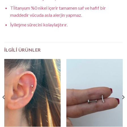
Tİitanyum %0 nikel içerir tamamen saf ve hafif bir
maddedir vücuda asla alerjin yapmaz.
İyileşme sürecini kolaylaştırır.
İLGILI ÜRÜNLER