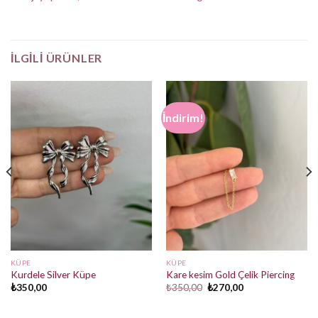
İLGILI ÜRÜNLER
İndirim!
KÜPE
KÜPE
Kurdele Silver Küpe
Kare kesim Gold Çelik Piercing
Orijinal
Şu
₺
350,00
₺
350,00
₺
270,00
fiyat:
andaki
₺350,00.
fiyat:
₺270,00.