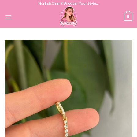
Skip
Nurşah Özer ♥ Uncover Your Style...
to
0
content