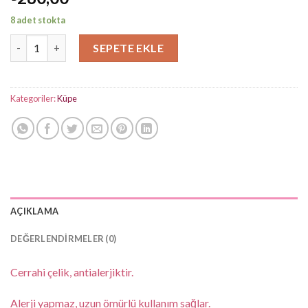
8 adet stokta
Sea Gold Halka Tekli Küpe adet
SEPETE EKLE
Kategoriler:
Küpe
AÇIKLAMA
DEĞERLENDIRMELER (0)
Cerrahi çelik, antialerjiktir.
Alerji yapmaz, uzun ömürlü kullanım sağlar.