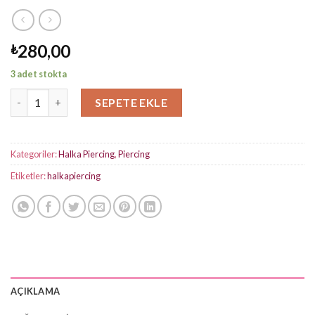
280,00
₺
3 adet stokta
Silver Kalp Halka Piercing adet
SEPETE EKLE
Kategoriler:
Halka Piercing
,
Piercing
Etiketler:
halkapiercing
AÇIKLAMA