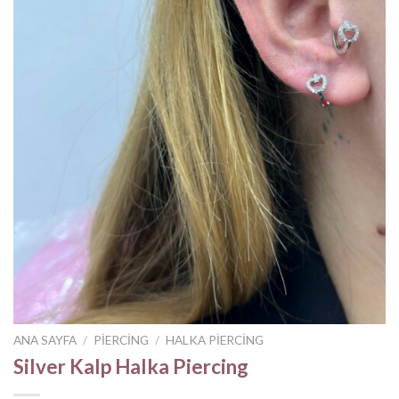
ANA SAYFA
/
PIERCING
/
HALKA PIERCING
Silver Kalp Halka Piercing