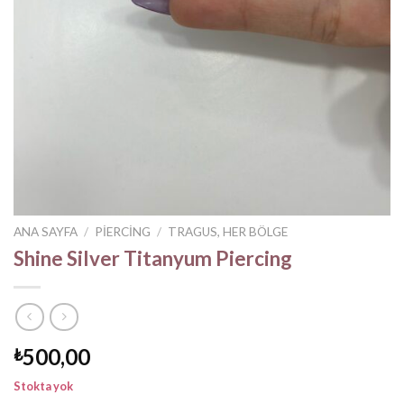
ANA SAYFA
/
PIERCING
/
TRAGUS, HER BÖLGE
Shine Silver Titanyum Piercing
500,00
₺
Stokta yok