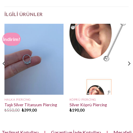
İLGILI ÜRÜNLER
İndirim!
HALKA PIERCING
KÖPRÜ PIERCING
Taşlı Silver Titanyum Piercing
Silver Köprü Piercing
Orijinal
Şu
₺
550,00
₺
399,00
₺
190,00
fiyat:
andaki
₺550,00.
fiyat:
₺399,00.
Teslimat Koşulları
|
Garanti ve İade Koşulları
|
Mesafeli