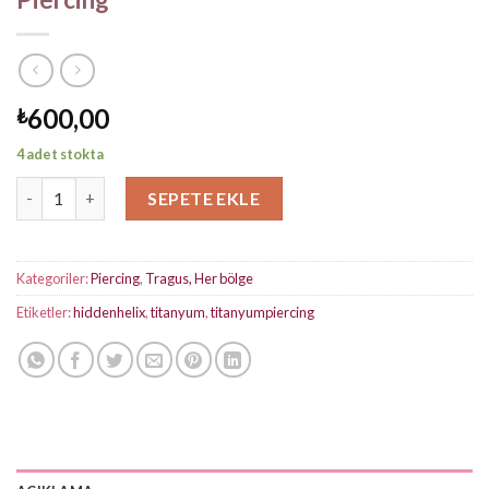
600,00
₺
4 adet stokta
Damla Taş Silver Hidden Titanyum Piercing adet
SEPETE EKLE
Kategoriler:
Piercing
,
Tragus, Her bölge
Etiketler:
hiddenhelix
,
titanyum
,
titanyumpiercing