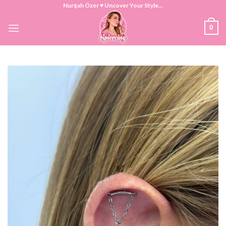
Skip
Nurşah Özer ♥ Uncover Your Style...
to
0
content