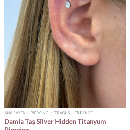
ANA SAYFA
/
PIERCING
/
TRAGUS, HER BÖLGE
Damla Taş Silver Hidden Titanyum
Piercing