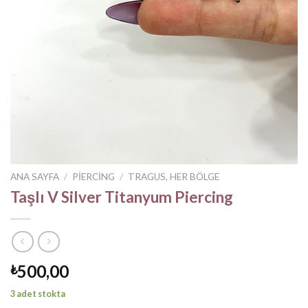
ANA SAYFA
/
PIERCING
/
TRAGUS, HER BÖLGE
Taşlı V Silver Titanyum Piercing
500,00
₺
3 adet stokta