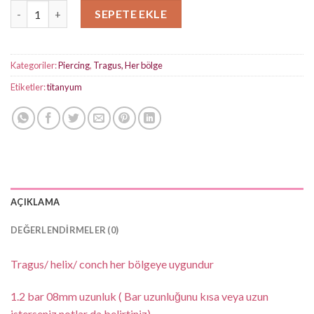
Taşlı V Silver Titanyum Piercing adet
SEPETE EKLE
Kategoriler:
Piercing
,
Tragus, Her bölge
Etiketler:
titanyum
AÇIKLAMA
DEĞERLENDIRMELER (0)
Tragus/ helix/ conch her bölgeye uygundur
1.2 bar 08mm uzunluk ( Bar uzunluğunu kısa veya uzun
isterseniz notlar da belirtiniz)