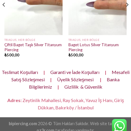
TRAGUS, HER BÖLGE
TRAGUS, HER BÖLGE
Çiftli Baget Taşlı Silver Titanyum
Baget Lotus Silver Titanyum
Piercing
Piercing
₺
500,00
₺
500,00
Teslimat Koşulları
|
Garanti ve İade Koşulları
|
Mesafeli
Satış Sözleşmesi
|
Üyelik Sözleşmesi
|
Banka
Bilgilerimiz
|
Gizlilik & Güvenlik
Adres:
Zeytinlik Mahallesi, Ray Sokak, Yavuz İş Hanı, Giriş
Dükkan, Bakırköy / İstanbul
bipiercing.com
2026 © Tüm Hakları Saklıdır. Web site tasarımı
oz3r.com
tarafından yapılmıştır.