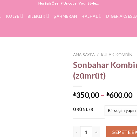
Nurşah Özer ♥ Uncover Your Style...
KOLYE
BILEKLIK
ŞAHMERAN
HALHAL
DIĞER AKSESU
ANA SAYFA
/
KULAK KOMBIN
Sonbahar Kombi
(zümrüt)
F
350,00
–
600,00
₺
₺
a
₺
ÜRÜNLER
-
₺
Sonbahar Kombin (zümrüt) ad
SEPETE E