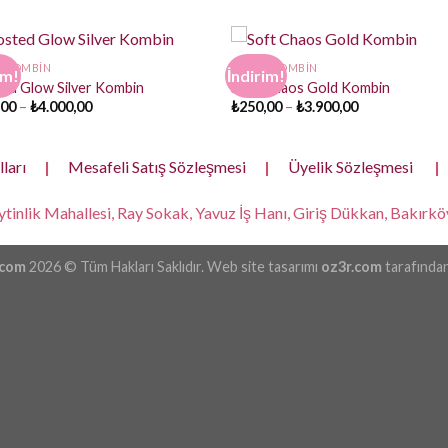
K KOMBIN
KULAK KOMBIN
im!
İndirim!
ed Glow Silver Kombin
Soft Chaos Gold Kombin
Fiyat
Fiyat
,00
–
₺
4.000,00
₺
250,00
–
₺
3.900,00
aralığı:
aralığı:
₺250,00
₺250,00
-
-
₺4.000,00
₺3.900,00
ları
|
Mesafeli Satış Sözleşmesi
|
Üyelik Sözleşmesi
|
tinlik Mahallesi, Ray Sokak, Yavuz İş Hanı, Giriş Dükkan, Bakırköy
.com
2026 © Tüm Hakları Saklıdır. Web site tasarımı
oz3r.com
tarafından 