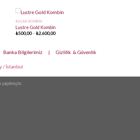
KULAK KOMBIN
Lustre Gold Kombin
Fiyat
₺
500,00
–
₺
2.600,00
aralığı:
₺500,00
-
₺2.600,00
Banka Bilgilerimiz
|
Gizlilik & Güvenlik
 / İstanbul
yapılmıştır.