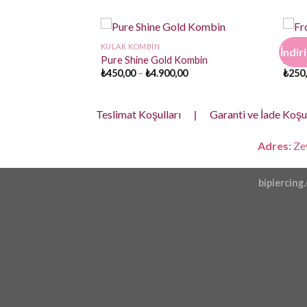
KULAK KOMBIN
KULA
İndir
Kombin
Pure Shine Gold Kombin
Frost
Fiyat
Fiyat
00
₺
450,00
–
₺
4.900,00
₺
250
aralığı:
aralığı:
₺500,00
₺450,00
-
-
₺4.200,00
₺4.900,00
Teslimat Koşulları
|
Garanti ve İade Koşul
Adres:
Zey
bipiercing