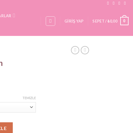
ARLAR
0
GIRIŞ YAP
SEPET /
₺
0,00
n
iyat
ralığı:
TEMIZLE
350,00
600,00
et
KLE