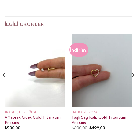
İLGILI ÜRÜNLER
İndirim!
TRAGUS, HER BÖLGE
HALKA PIERCING
4 Yaprak Çiçek Gold Titanyum
Taşlı Sağ Kalp Gold Titanyum
Piercing
Piercing
Orijinal
Şu
₺
500,00
₺
600,00
₺
499,00
fiyat:
andaki
₺600,00.
fiyat: