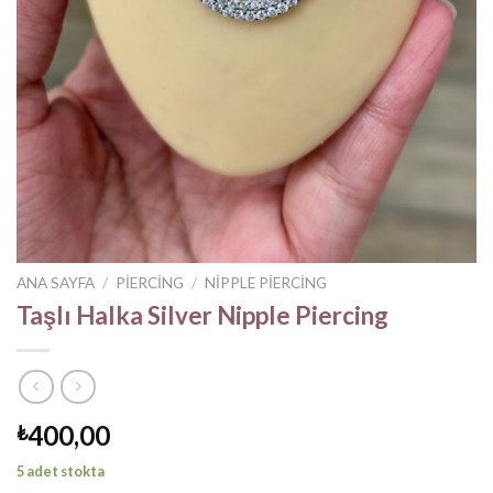
ANA SAYFA
/
PIERCING
/
NIPPLE PIERCING
Taşlı Halka Silver Nipple Piercing
400,00
₺
5 adet stokta