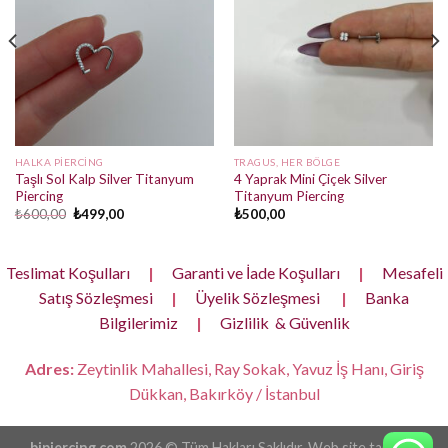
HALKA PIERCING
TRAGUS, HER BÖLGE
Taşlı Sol Kalp Silver Titanyum
4 Yaprak Mini Çiçek Silver
Piercing
Titanyum Piercing
Orijinal
Şu
₺
600,00
₺
499,00
₺
500,00
fiyat:
andaki
₺600,00.
fiyat:
₺499,00.
Teslimat Koşulları
|
Garanti ve İade Koşulları
|
Mesafeli
Satış Sözleşmesi
|
Üyelik Sözleşmesi
|
Banka
Bilgilerimiz
|
Gizlilik & Güvenlik
Adres:
Zeytinlik Mahallesi, Ray Sokak, Yavuz İş Hanı, Giriş
Dükkan, Bakırköy / İstanbul
bipiercing.com
2026 © Tüm Hakları Saklıdır. Web site tasarımı