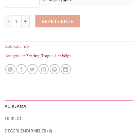
Taşlı Hilal Gold Titanyum Piercing adet
SEPETE EKLE
Stok kodu:
Yok
Kategoriler:
Piercing
,
Tragus, Her bölge
AÇIKLAMA
EK BILGI
DEĞERLENDIRMELER (0)