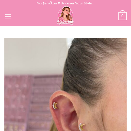
Skip
Nurşah Özer ♥ Uncover Your Style...
to
0
content