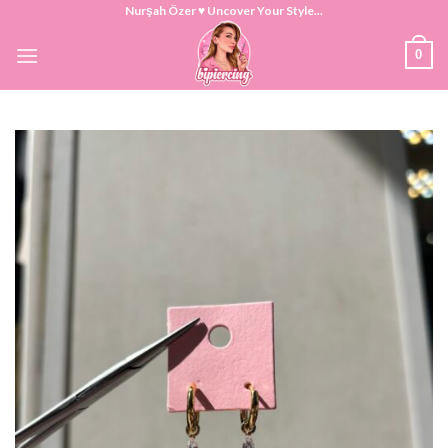
Skip
Nurşah Özer ♥ Uncover Your Style...
to
0
content