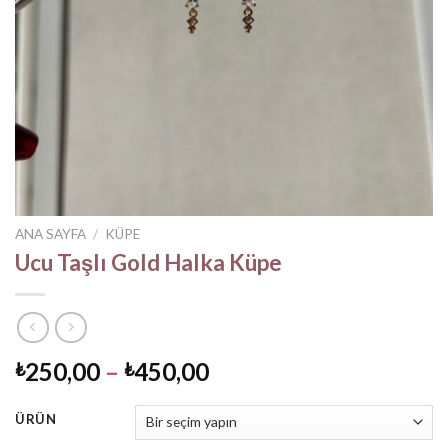
ANA SAYFA
/
KÜPE
Ucu Taşlı Gold Halka Küpe
Fiyat
250,00
–
450,00
₺
₺
aralığı:
₺250,00
ÜRÜN
-